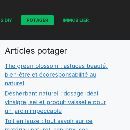
S DIY
POTAGER
IMMOBILIER
Articles potager
The green blossom : astuces beauté,
bien-être et écoresponsabilité au
naturel
Désherbant naturel : dosage idéal
vinaigre, sel et produit vaisselle pour
un jardin impeccable
Toit en lauze : tout savoir sur ce
matériau naturel, son prix, ses